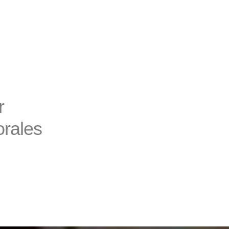
r
rales