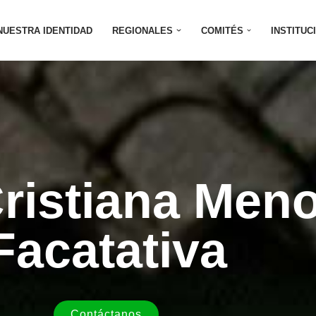
NUESTRA IDENTIDAD
REGIONALES
COMITÉS
INSTITUC
Cristiana Men
Facatativa
Contáctanos