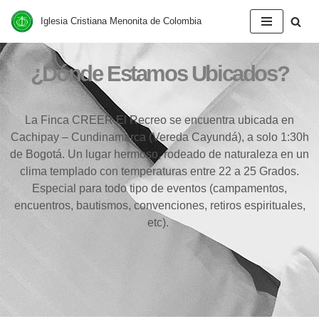
Iglesia Cristiana Menonita de Colombia
Saltar
al
¿Dónde Estamos Ubicados?
contenido
La Finca CREER El Recreo se encuentra ubicada en
Cachipay – Cundinamarca (Vereda Cayundá), a solo 1:30h
de Bogotá. Un lugar hermoso, rodeado de naturaleza en un
clima templado con temperaturas entre 22 a 25 Grados.
Especial para todo tipo de eventos (campamentos,
encuentros, bautismos, convenciones, retiros espirituales,
etc).