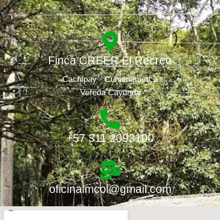
Finca CREER El Recreo
Cachipay - Cundinamarca
Vereda Cayundá
+57 311 2093100
oficinaimcol@gmail.com