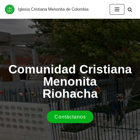
Iglesia Cristiana Menonita de Colombia
Saltar
al
contenido
Comunidad Cristiana
Menonita
Riohacha
Contáctanos