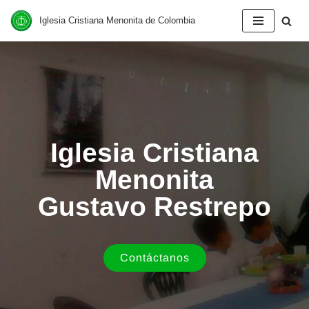
Iglesia Cristiana Menonita de Colombia
Saltar
al
contenido
Iglesia Cristiana
Menonita
Gustavo Restrepo
Contáctanos