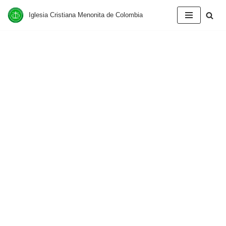
Iglesia Cristiana Menonita de Colombia
Saltar
al
contenido
BIENVENIDOS
SOMOS LA IGLESIA CRISTIANA MENONITA DE
COLOMBIA